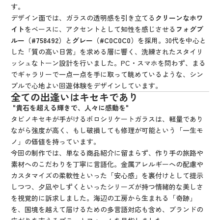
す。
デザイン面では、ガラスの透明感を引き立てる
クリーンなホワ
イト
をベースに、アクセントとして知性を感じさせる
フォグブ
ルー（#758492）
と
グレー（#C0C0C0）
を採用。30代を中心と
した「質の高い日常」を求める層に響く、洗練されたスタイリ
ッシュなトーン設計を行いました。PC・スマホを問わず、まる
でギャラリーで一点一点を手に取って眺めているような、シン
プルで心地よい回遊体験をデザインしています。
全ての出逢いはキセキであり
"貴石を超える輝きで、人々に感動を"
タビノキセキが手がけるボロシリケートガラスは、軽量であり
ながら強度が高く、もし破損しても修理が可能という「一生モ
ノ」の価値を持っています。
今回の制作では、単なる商品紹介に留まらず、作り手の旅路や
素材へのこだわりを丁寧に言語化。金属アレルギーへの配慮や
カスタマイズの柔軟性といった「安心感」を裏付けとして提示
しつつ、夕凪やしずくといったシリーズが持つ情緒的な美しさ
を視覚的に訴求しました。海辺の工房から生まれる「奇跡」
を、国境を越えて届けるための多言語対応も含め、ブランドの