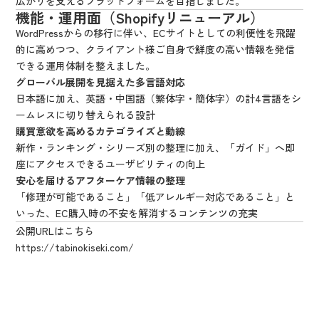
広がりを支えるプラットフォームを目指しました。
機能・運用面（Shopifyリニューアル）
WordPressからの移行に伴い、ECサイトとしての利便性を飛躍
的に高めつつ、クライアント様ご自身で鮮度の高い情報を発信
できる運用体制を整えました。
グローバル展開を見据えた多言語対応
日本語に加え、英語・中国語（繁体字・簡体字）の計4言語をシ
ームレスに切り替えられる設計
購買意欲を高めるカテゴライズと動線
新作・ランキング・シリーズ別の整理に加え、「ガイド」へ即
座にアクセスできるユーザビリティの向上
安心を届けるアフターケア情報の整理
「修理が可能であること」「低アレルギー対応であること」と
いった、EC購入時の不安を解消するコンテンツの充実
公開URLはこちら
https://tabinokiseki.com/