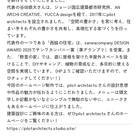
を制作させていただきました。
代表の谷田恭大さんは、ジョージ国広建築都市研究所、AN
ARCHI CREATIVE、YUCCA designを経て、2017年にpilot
architects.を設立されました。「空間の豊かさ」を常に考え、住
まい手それぞれの豊かさを共有し、具現化する家づくりを行っ
ています。
代表作の一つである「西脇の住宅」は、sanwacompany DESIGN
AWARD 2020でサンワカンパニー賞（準グランプリ）を受賞。ま
た、「野里の家」では、庭に屋根を架けた半屋外スペースを設
けることで、DIYやキャンプ、植物の育成など、多目的に使える
空間を実現しています。 (HPよりご確認いただけますので、ぜ
ひチェックしてください！)
今回のホームページ制作では、pilot architects.さんの設計思想
や作品の魅力が伝わるようにこだわりました。メニューは頭文
字しか記載がないなどシンプルで無駄のない中に、ユニークさ
もあるホームページに仕上がりました。
建築設計にご興味のある方は、ぜひpilot architects.さんのホー
ムページをご覧ください！
https://pilotarchitects.studio.site/