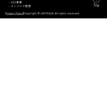
- SES事業
Top
- エンジニア教育
Privacy Policy
Copyright © UNITEQUE All rights reserved.